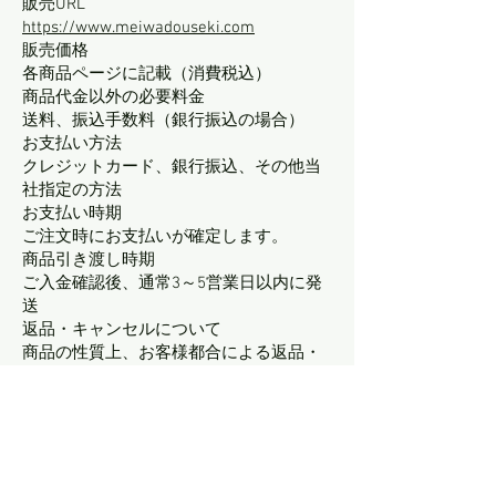
販売URL
https://www.meiwadouseki.com
販売価格
各商品ページに記載（消費税込）
商品代金以外の必要料金
送料、振込手数料（銀行振込の場合）
お支払い方法
クレジットカード、銀行振込、その他当
社指定の方法
お支払い時期
ご注文時にお支払いが確定します。
商品引き渡し時期
ご入金確認後、通常3～5営業日以内に発
送
返品・キャンセルについて
商品の性質上、お客様都合による返品・
交換はお受けしておりません。
初期不良・誤送品の場合は、商品到着後7
日以内にご連絡ください。
表現および商品に関する注意書き
効果・効能には個人差があります。
必ずしも効果を保証するものではござい