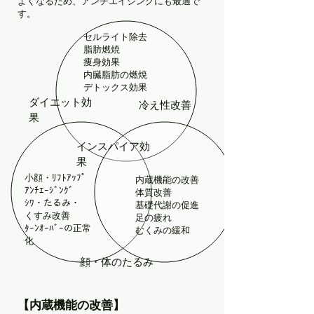
よくなるため、アンチエイジングにも最適で
す。
セルライト除去
脂肪燃焼
痩身効果
内臓脂肪の燃焼
デトックス効果
ダイエット効
冷え性改善
果
インスパイア効
果
小顔・ﾘﾌﾄｱｯﾌﾟ
内蔵機能の改善
ｱﾝﾁｴｰｼﾞﾝｸﾞ
体質改善
ｼﾜ・たるみ・
基礎代謝の促進
くすみ改善
足の疲れ
ﾀｰﾝｵｰﾊﾞｰの正常
むくみの緩和
化
顔・体のたるみ
【内蔵機能の改善】