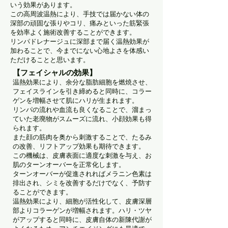
いう効果があります。
この高周波温熱により、手技では届かない体の
深部の頑固な張りやコリ、痛みといった筋緊張
を効率よく施術改善することができます。
リンパドレナージュに深部まで届く温熱効果が
加わることで、今までにない心地よさを体感い
ただけることと思います。
【フェイシャルの効果】
温熱効果により、余分な脂肪細胞を燃焼させ、
フェイスラインを引き締めると同時に、コラー
ゲンを増幅させて肌にハリが生まれます。
​リンパの流れや血流も良くなることで、溜まっ
ていた老廃物がスムーズに流れ、小顔効果も得
られます。
また顔の筋肉を奥から刺激することで、たるみ
の改善、リフトアップ効果も期待できます。
この機械は、皮膚表面に適度な刺激を与え、お
肌のターンオーバーを正常化します。
ターンオーバーが促進されればメラニン色素は
排出され、シミを改善するだけでなく、予防す
ることができます。
温熱効果により、細胞が活性化して、皮膚深層
部よりコラーゲンが増幅されます。ハリ・ツヤ
がアップすると同時に、皮膚自体の新陳代謝が