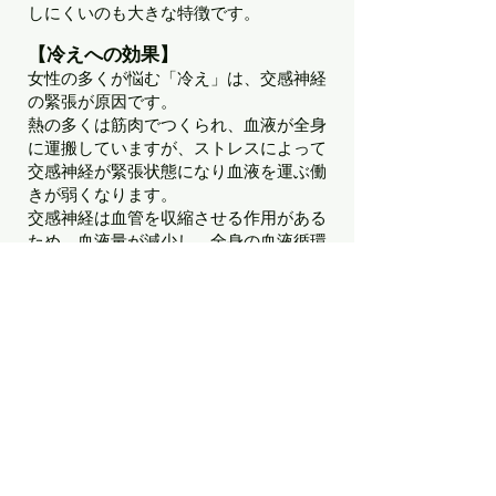
しにくいのも大きな特徴です。
【冷えへの効果】
女性の多くが悩む「冷え」は、交感神経
の緊張が原因です。
熱の多くは筋肉でつくられ、血液が全身
に運搬していますが、ストレスによって
交感神経が緊張状態になり血液を運ぶ働
きが弱くなります。
交感神経は血管を収縮させる作用がある
ため、血液量が減少し、全身の血液循環
も減少します。このことにより体温が下
がります。また血液中の顆粒球が増加し
て低体温の一因となります。
高周波温熱による、深部・浅部への温熱
作用が、コルチゾールを減少させること
が確認されており、自律神経のバランス
を整え結果「冷え」への効果が期待でき
ます。
​【施術イメージ】