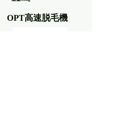
OPT高速脱毛機
価格 150万円
キャンペーン価格 80万円
価格 ＊0万円 （二桁です。）
格安価格用意してます。
ご連絡ください。
​送料含めてお見積りいたします。
・仕様