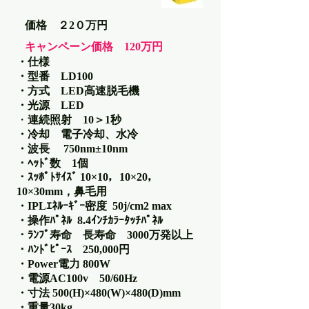
価格 ２2０万円
キャンペーン価格 120万円
・仕様
・型番 LD100
・方式 LED高速脱毛機
・光源 LED
・
連続照射 10＞1秒
・冷却 電子冷却、水冷
・波長 750nm±10nm
・ﾍｯﾄﾞ数 1個
・ｽｯﾎﾟﾄｻｲｽﾞ 10×10，10×20，
10×30mm，
鼻毛用
・IPLｴﾈﾙｰｷﾞｰ密度 50j/cm2 max
・操作ﾊﾟﾈﾙ 8.4ｲﾝﾁｶﾗｰﾀｯﾁﾊﾟﾈﾙ
・ﾗﾝﾌﾟ寿命 長寿命 3000万発以上
・ﾊﾝﾄﾞﾋﾟｰｽ 250,000円
・Power電力 800W
・電源AC100v 50/60Hz
・寸法 500(H)×480(W)×480(D)mm
・重量30kg