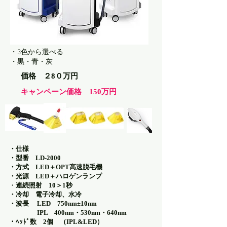
・3色から選べる
​・黒・青・灰
価格 ２8０万円
キャンペーン価格 150万円
・仕様
・型番 LD-2000
・方式 LED＋OPT高速脱毛機
・光源 LED＋
ハロゲンランプ
連続照射 10＞1秒
・
・冷却 電子冷却、水冷
・波長 LED 750nm±10nm
IPL 400nm・530nm・640nm
・ﾍｯﾄﾞ数 2
個 （IPL&LED）