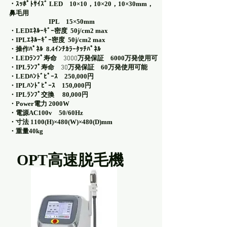
・ｽｯﾎﾟﾄｻｲｽﾞ LED 10×10，10×20，10×30mm，
鼻毛用
IPL 15×50mm
・LEDｴﾈﾙｰｷﾞｰ密度 50j/cm2 max
・IPLｴﾈﾙｰｷﾞｰ密度 50j/cm2 max
・操作ﾊﾟﾈﾙ 8.4ｲﾝﾁｶﾗｰﾀｯﾁﾊﾟﾈﾙ
・LEDﾗﾝﾌﾟ寿命
万発保証 6000万発使用可
3000
・IPLﾗﾝﾌﾟ寿命
万発保証 60万発使用可能
30
・LEDﾊﾝﾄﾞﾋﾟｰｽ 250,000円
・IPLﾊﾝﾄﾞﾋﾟｰｽ 150,000円
・IPLﾗﾝﾌﾟ交換 80,000円
・Power電力 2000W
・電源AC100v 50/60Hz
・寸法 1100(H)×480(W)×480(D)mm
・重量40kg
OPT高速脱毛機