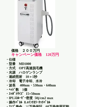
価格 ２００万円
キャンペーン価格 120万円
・仕様
・型番 MD1000
・方式 OPT高速脱毛機
・光源 ハロゲンランプ
・
連続照射 10＞1秒
・冷却 電子冷却、水冷
・波長 400nm・530nm・640nm
・ﾍｯﾄﾞ数 1個
・ｽｯﾎﾟﾄｻｲｽﾞ 15×50mm
・IPLｴﾈﾙｰｷﾞｰ密度 50j/cm2 max
・操作ﾊﾟﾈﾙ 8.4ｲﾝﾁｶﾗｰﾀｯﾁﾊﾟﾈﾙ
・ﾗﾝﾌﾟ寿命
30
万発保証 60万発使用可能